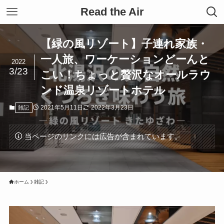
Read the Air
【緑の風リゾート】子連れ家族・
一人旅、ワーケーションどーんと
2022
3/23
こい！ちょっと贅沢なオールラウ
ンド温泉リゾートホテル
2021年5月11日
2022年3月23日
雑記
当ページのリンクには広告が含まれています。
ホーム
雑記