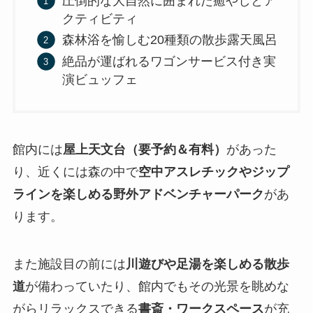
圧倒的な大自然に囲まれた癒やしとア
クティビティ
森林浴を愉しむ20種類の散歩露天風呂
絶品が運ばれるワゴンサービス付き実
演ビュッフェ
館内には
屋上天文台（要予約＆有料）
があった
り、近くには森の中で
空中アスレチックやジップ
ラインを楽しめる野外アドベンチャーパーク
があ
ります。
また施設目の前には
川遊びや足湯を楽しめる散歩
道
が備わっていたり、館内でもその光景を眺めな
がらリラックスできる
書斎・ワークスペース
が充