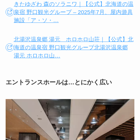
きたゆざわ 森のソラニワ｜【公式】北海道の温
泉宿 野口観光グループ – 2025年7月、屋内遊具
施設「ア・ソ・…
北湯沢温泉郷 湯元 ホロホロ山荘｜【公式】北
海道の温泉宿 野口観光グループ北湯沢温泉郷
湯元 ホロホロ山…
エントランスホールは…とにかく広い