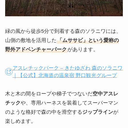
緑の風から徒歩5分で到着する森のソラニワには、
山側の敷地を活用した
「ムササビ」という愛称の
野外アドベンチャーパーク
があります。
アスレチックパーク – きたゆざわ 森のソラニワ
｜【公式】北海道の温泉宿 野口観光グループ
木と木の間をロープや梯子でつないだ
空中アスレ
チック
や、専用ハーネスを装着してスーパーマン
のような格好で森の中を滑空する
ジップライン
が
楽しめます。