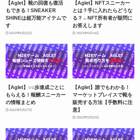
【Aglet】靴の回復も復活
【Aglet】NFTスニーカー
もできる！SNEAKER
とは？手に入れたらどうな
SHINEは超万能アイテムで
る？←NFT所有者が疑問に
す
お答えします
2022年6月22日
2022年6月14日
【Aglet】○○歩達成ごとに
【Aglet】誰でもわかる！
もらえる！報酬スニーカー
マーケットプレイスで靴を
の情報まとめ
販売する方法【手数料に注
意】
2022年5月27日
2022年5月22日