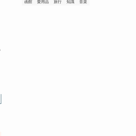
函館
愛用品
旅行
知識
音楽
め