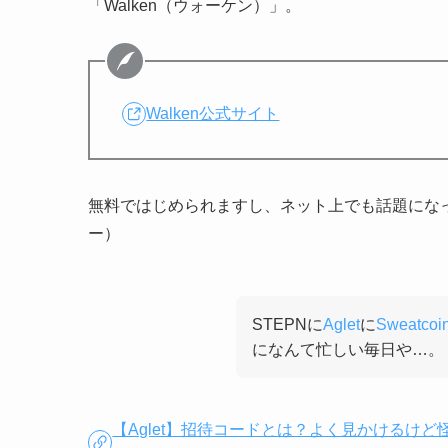
「Walken（ウォーケン）」。
Walken公式サイト
無料ではじめられますし、ネット上でも話題にな
ー）
STEPNに
Aglet
に
Sweatcoi
になんて忙しい毎日や…。
【Aglet】招待コードとは？よく見かけるけ