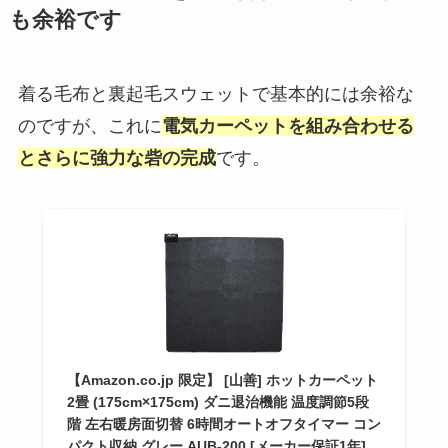
も余裕です
着る毛布と裏起毛スウェットで基本的には余裕な
のですが、これに
電気カーペットを組み合わせる
とさらに強力な砦の完成
です。
【Amazon.co.jp 限定】 [山善] ホットカーペット
2畳 (175cm×175cm) ダニ退治機能 温度調節5段
階 左右暖房面切替 6時間オートオフタイマー コン
パクト収納 グレー AUB-200 [メーカー保証1年]