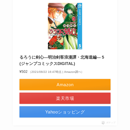
るろうに剣心―明治剣客浪漫譚・北海道編― 5
(ジャンプコミックスDIGITAL)
¥502
（2021/08/22 16:47時点 | Amazon調べ）
Amazon
楽天市場
Yahooショッピング
ポチップ