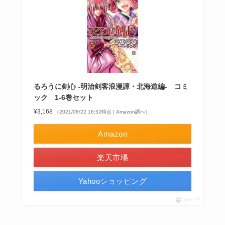
るろうに剣心 -明治剣客浪漫譚・北海道編- コミ
ック 1-6巻セット
¥3,168
（2021/08/22 16:52時点 | Amazon調べ）
Amazon
楽天市場
Yahooショッピング
ポチップ