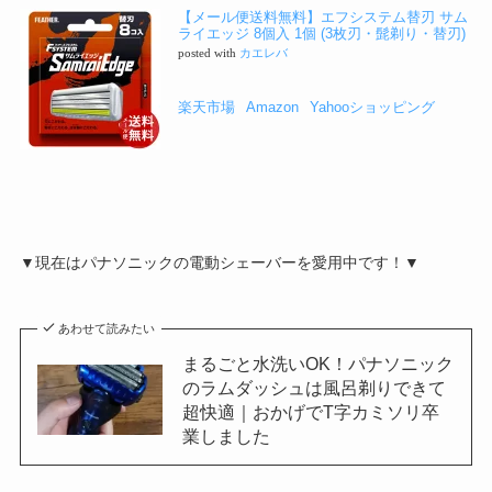
【メール便送料無料】エフシステム替刃 サム
ライエッジ 8個入 1個 (3枚刃・髭剃り・替刃)
posted with
カエレバ
楽天市場
Amazon
Yahooショッピング
▼現在はパナソニックの電動シェーバーを愛用中です！▼
あわせて読みたい
まるごと水洗いOK！パナソニック
のラムダッシュは風呂剃りできて
超快適｜おかげでT字カミソリ卒
業しました