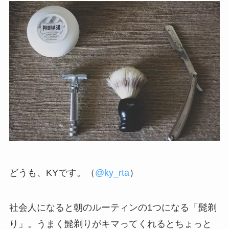
どうも、KYです。（
@ky_rta
）
社会人になると朝のルーティンの1つになる「髭剃
り」。うまく髭剃りがキマってくれるとちょっと