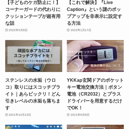
【子どものケガ防止に！】
【これで解決】『Live
コーナーガードの代わりに
Caption』という謎のポッ
クッションテープが超有用
プアップを非表示に設定す
な話
る方法
2022年5月8日
2022年1月17日
ステンレスの水垢（ウロ
YKKap玄関ドアのポケット
コ）取りにはスコッチブラ
キー電池交換方法｜ボタン
イト｜あらビックリ！どん
電池（CR2032）とプラス
引きレベルの水垢も落ちま
ドライバーを用意するだけ
す
でOK！
2021年10月13日
2021年9月9日