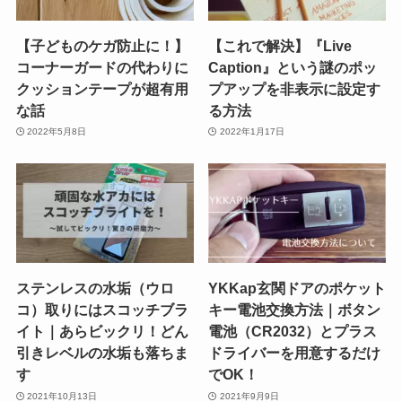
【子どものケガ防止に！】
【これで解決】『Live
コーナーガードの代わりに
Caption』という謎のポッ
クッションテープが超有用
プアップを非表示に設定す
な話
る方法
2022年5月8日
2022年1月17日
ステンレスの水垢（ウロ
YKKap玄関ドアのポケット
コ）取りにはスコッチブラ
キー電池交換方法｜ボタン
イト｜あらビックリ！どん
電池（CR2032）とプラス
引きレベルの水垢も落ちま
ドライバーを用意するだけ
す
でOK！
2021年10月13日
2021年9月9日